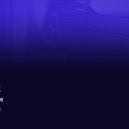
を
へ
問
せ