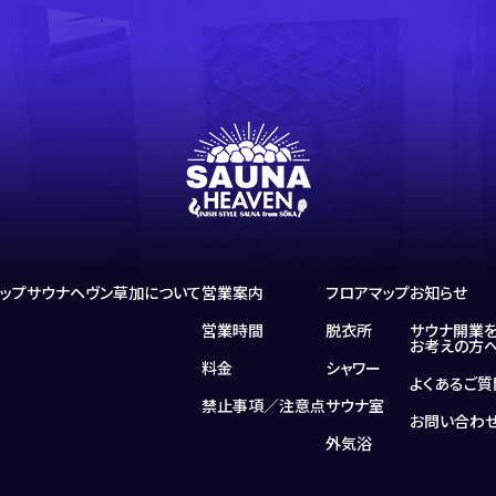
トップ
サウナヘヴン草加について
営業案内
フロアマップ
お知らせ
営業時間
脱衣所
サウナ開業
お考えの方
料金
シャワー
よくあるご質
禁止事項／注意点
サウナ室
お問い合わ
外気浴